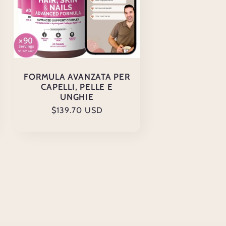
FORMULA AVANZATA PER
CAPELLI, PELLE E
UNGHIE
Prezzo
$139.70 USD
di
listino