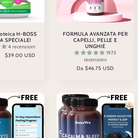
roteica H-BOSS
FORMULA AVANZATA PER
A SPECIALE!
CAPELLI, PELLE E
UNGHIE
4 recensioni
1973
Prezzo
$39.00 USD
D
recensioni
scontato
Prezzo
Da $46.75 USD
di
listino