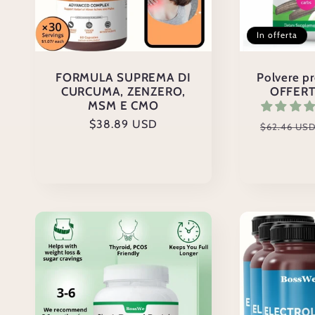
In offerta
FORMULA SUPREMA DI
Polvere p
CURCUMA, ZENZERO,
OFFERT
MSM E CMO
Prezzo
$38.89 USD
Prezzo
$62.46 US
di
di
listino
listino