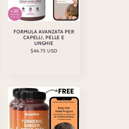
FORMULA AVANZATA PER
CAPELLI, PELLE E
UNGHIE
Prezzo
$46.75 USD
di
listino