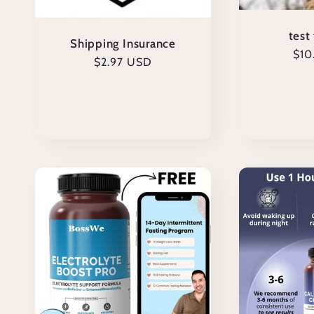
i
test
Shipping Insurance
Pre
$10
Prezzo
$2.97 USD
o
di
di
list
listino
n
e
: