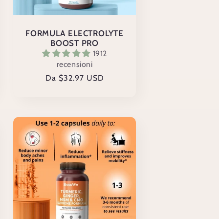
FORMULA ELECTROLYTE
BOOST PRO
1912
recensioni
Prezzo
Da $32.97 USD
di
listino