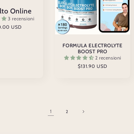
lto Online
3 recensioni
zo
0.00 USD
no
FORMULA ELECTROLYTE
BOOST PRO
2 recensioni
Prezzo
$131.90 USD
di
listino
1
2