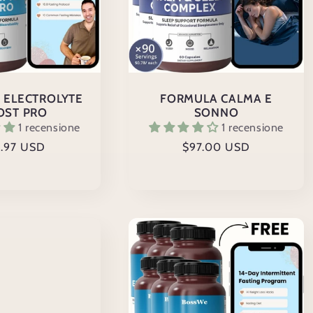
 ELECTROLYTE
FORMULA CALMA E
OST PRO
SONNO
1 recensione
1 recensione
zzo
.97 USD
Prezzo
$97.00 USD
di
ino
listino