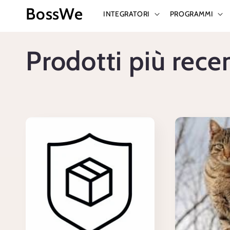
Vai
BossWe
direttamente
INTEGRATORI
PROGRAMMI
ai contenuti
C
Prodotti più rece
o
l
l
e
z