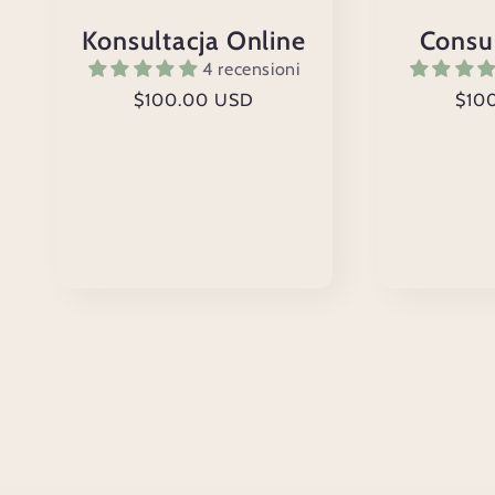
Konsultacja Online
Consu
4 recensioni
Prezzo
$100.00 USD
Prez
$10
di
di
listino
listi