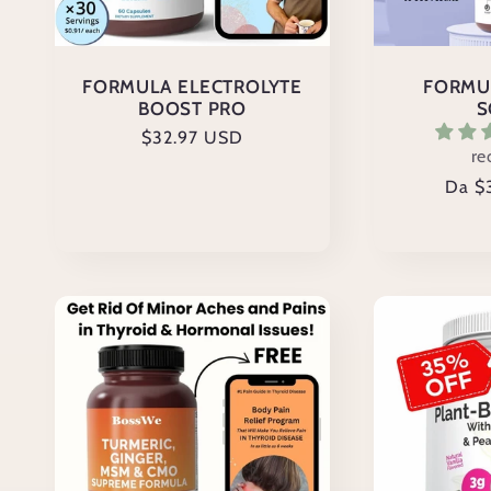
FORMULA ELECTROLYTE
FORMU
BOOST PRO
S
Prezzo
$32.97 USD
re
di
Prez
Da $
listino
di
listin