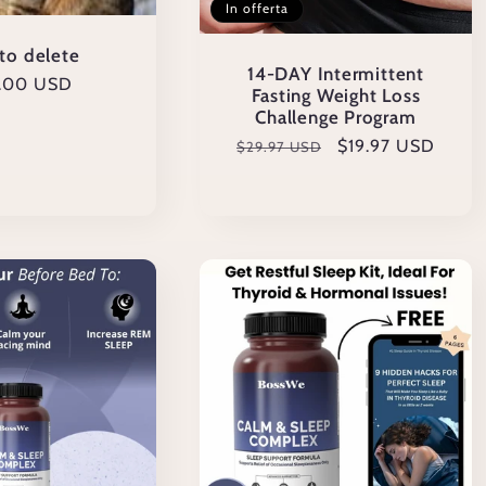
In offerta
 to delete
14-DAY Intermittent
zzo
.00 USD
Fasting Weight Loss
Challenge Program
ino
Prezzo
Prezzo
$19.97 USD
$29.97 USD
di
scontato
listino