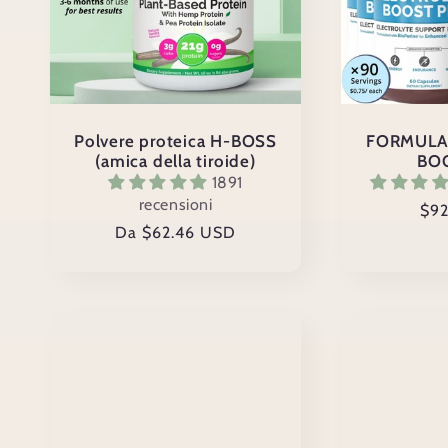
Polvere proteica H-BOSS
FORMULA
(amica della tiroide)
BO
1891
recensioni
Pre
$92
Prezzo
Da $62.46 USD
di
di
list
listino