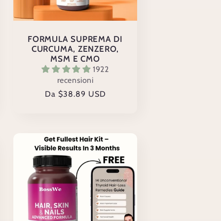
FORMULA SUPREMA DI
CURCUMA, ZENZERO,
MSM E CMO
1922
recensioni
Prezzo
Da $38.89 USD
di
listino