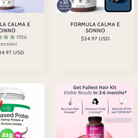
LA CALMA E
FORMULA CALMA E
ONNO
SONNO
1936
Prezzo
$34.97 USD
censioni
di
zo
34.97 USD
listino
o